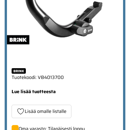
BRINK
Tuotekoodi
:
VB4013700
Lue lisää tuotteesta
Lisää omalle listalle
Oma varasto: Tilapäisesti loppu