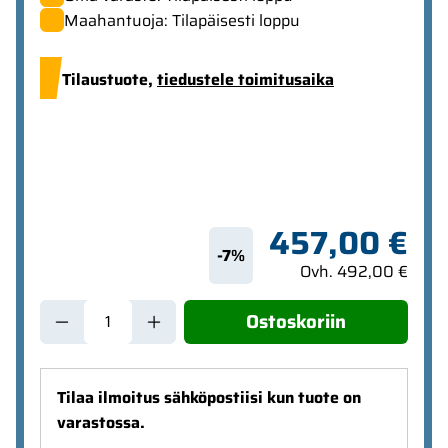
Maahantuoja: Tilapäisesti loppu
Tilaustuote,
tiedustele toimitusaika
457,00 €
-7%
Ovh. 492,00 €
Ostoskoriin
Tilaa ilmoitus sähköpostiisi kun tuote on
varastossa.