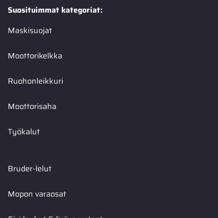
Suosituimmat kategoriat:
Maskisuojat
Moottorikelkka
Ruohonleikkuri
Moottorisaha
Työkalut
Bruder-lelut
Mopon varaosat