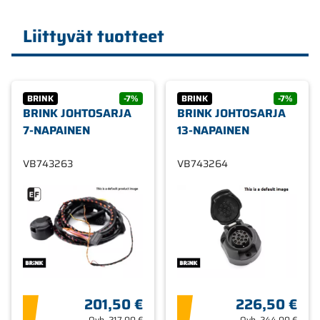
Liittyvät tuotteet
BRINK
-7%
BRINK
-7%
BRINK JOHTOSARJA
BRINK JOHTOSARJA
7-NAPAINEN
13-NAPAINEN
VB743263
VB743264
201,50 €
226,50 €
Ovh.
217,00 €
Ovh.
244,00 €