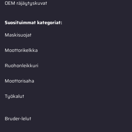
OEM räjäytyskuvat
Suosituimmat kategoriat:
Maskisuojat
Moottorikelkka
Ruohonleikkuri
Moottorisaha
Työkalut
Bruder-lelut