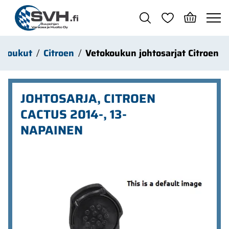
Siirry pääsisältöön
okoukut
Citroen
Vetokoukun johtosarjat Citroen
JOHTOSARJA, CITROEN
CACTUS 2014-, 13-
NAPAINEN
Ohita kuvat