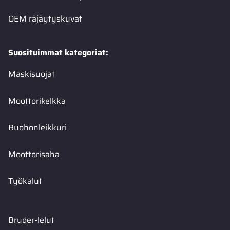
OEM räjäytyskuvat
Suosituimmat kategoriat:
Maskisuojat
Moottorikelkka
Ruohonleikkuri
Moottorisaha
Työkalut
Bruder-lelut