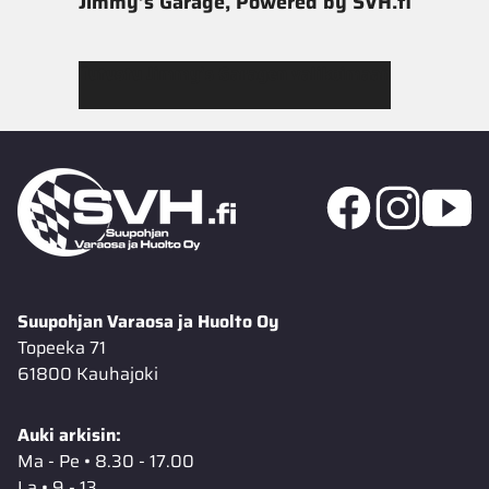
Jimmy’s Garage, Powered by SVH.fi
Tutustu Jimmy’s Garagen valikoimaan
Suupohjan Varaosa ja Huolto Oy
Topeeka 71
61800 Kauhajoki
Auki arkisin:
Ma - Pe • 8.30 - 17.00
La • 9 - 13