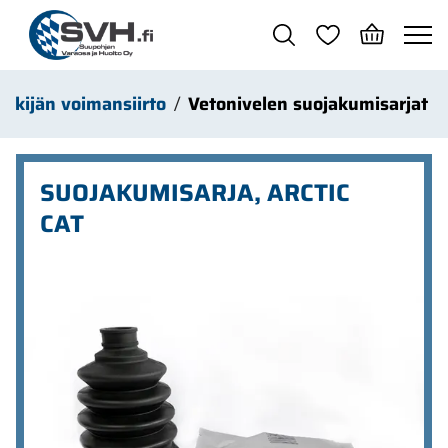
Siirry pääsisältöön
nkijän voimansiirto
Vetonivelen suojakumisarjat
SUOJAKUMISARJA, ARCTIC
CAT
Ohita kuvat