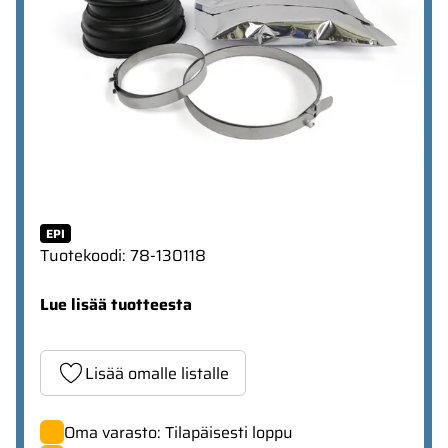
EPI
Tuotekoodi
:
78-130118
Lue lisää tuotteesta
Lisää omalle listalle
Oma varasto: Tilapäisesti loppu