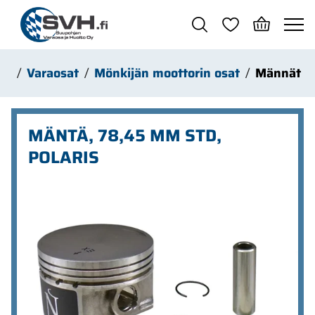
Siirry pääsisältöön
jä
Varaosat
Mönkijän moottorin osat
Männät
MÄNTÄ, 78,45 MM STD,
POLARIS
Ohita kuvat