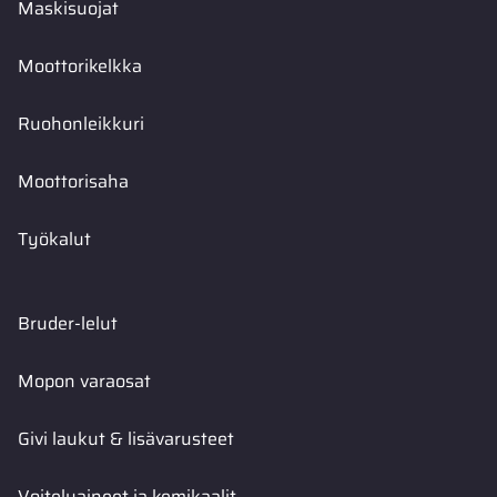
Maskisuojat
Moottorikelkka
Ruohonleikkuri
Moottorisaha
Työkalut
Bruder-lelut
Mopon varaosat
Givi laukut & lisävarusteet
Voiteluaineet ja kemikaalit